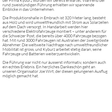
der Firma Kyburz wurden wir bereits erwartet. Während der
rund zweistündigen Führung erhielten wir spannende
Einblicke in das Unternehmen.
Die Produktionshalle in Embrach ist 320 Meter lang, besteht
aus Holz und wird umweltfreundlich mit Strom aus Solarzellen
auf dem Dach versorgt. In Handarbeit werden hier
verschiedene Elektrofahrzeuge montiert – unter anderem für
die Schweizer Post, die bereits über 4000 Fahrzeuge bezogen
hat. Mit rund 3000 Fahrzeugen ist Australien der zweitgrösste
Abnehmer. Die weltweite Nachfrage nach umweltfreundlicher
Mobilität ist gross, und Kyburz arbeitet stetig daran, seine
Fahrzeuge und Batterien weiterzuentwickeln.
Die Führung war nicht nur äusserst informativ, sondern auch
ein echtes Erlebnis. Ein herzliches Dankeschön geht an
unseren Organisator Joe Wirt, der diesen gelungenen Ausflug
möglich gemacht hat.