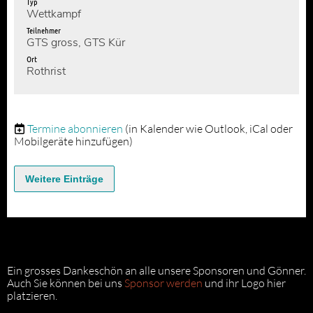
Typ
Wettkampf
Teilnehmer
GTS gross, GTS Kür
Ort
Rothrist
Termine abonnieren
(in Kalender wie Outlook, iCal oder
Mobilgeräte hinzufügen)
Weitere Einträge
Ein grosses Dankeschön an alle unsere Sponsoren und Gönner.
Auch Sie können bei uns
Sponsor werden
und ihr Logo hier
platzieren.